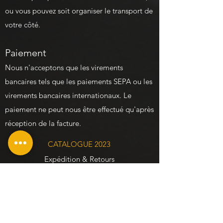
ou vous pouvez soit organiser le transport de
votre côté.
Paiement
Nous n'acceptons que les virements
bancaires tels que les paiements SEPA ou les
virements bancaires internationaux.
Le
paiement ne peut nous être effectué qu'après
réception de la facture.
CATALOGUE 2023
Expédition & Retours
Politique de confidentialité
Prix & Paiement