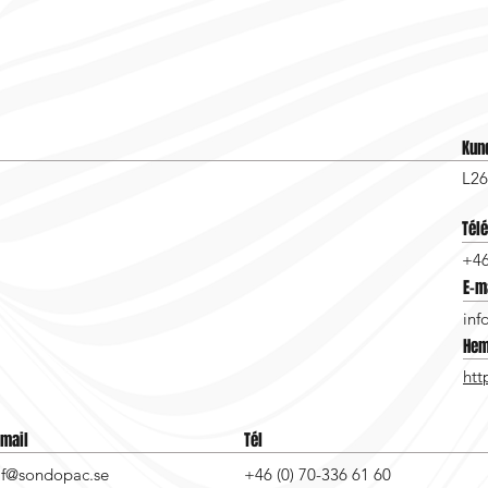
Kun
L26
Tél
+46
E-m
inf
Hem
htt
-mail
Tél
lf@sondopac.se
+46 (0) 70-336 61 60