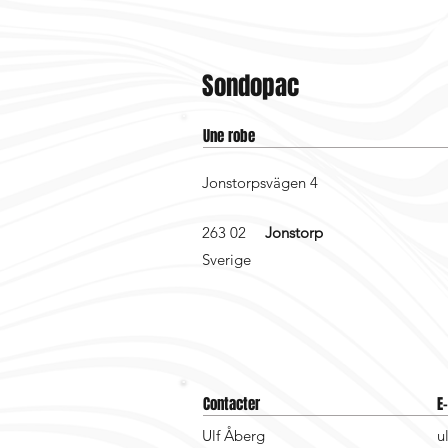
Sondopac
Une robe
Jonstorpsvägen 4
263 02
Jonstorp
Sverige
Contacter
E
Ulf Åberg
u