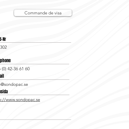
Commande de visa
d-Nr
302
éphone
 (0) 42-36 61 60
ail
o@sondopac.se
sida
p://www.sondopac.se