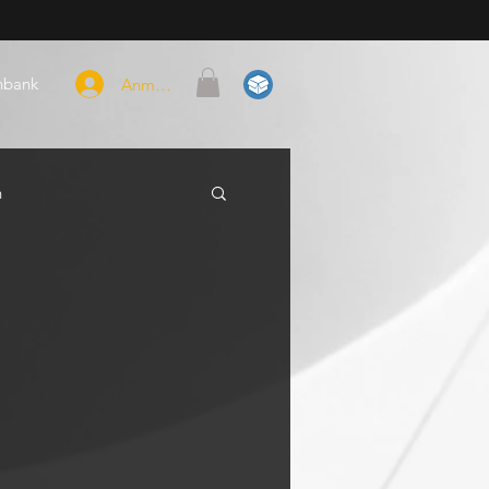
nbank
Anmelden
n