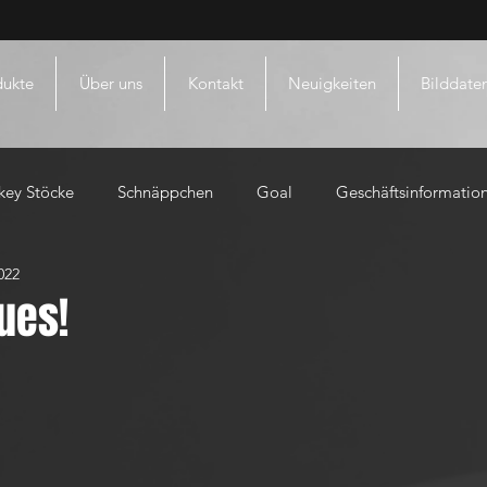
dukte
Über uns
Kontakt
Neuigkeiten
Bilddate
key Stöcke
Schnäppchen
Goal
Geschäftsinformatio
022
eues!