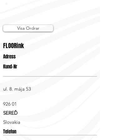
Visa Ordrar
FLOORink
Adress
Kund-Nr
ul. 8. mája 53
926 01
SEREĎ
Slovakia
Telefon